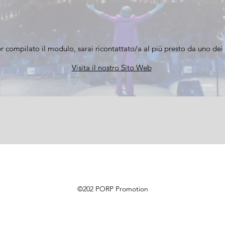
r compilato il modulo, sarai ricontattato/a al più presto da uno dei 
Visita il nostro Sito Web
©202 PORP Promotion